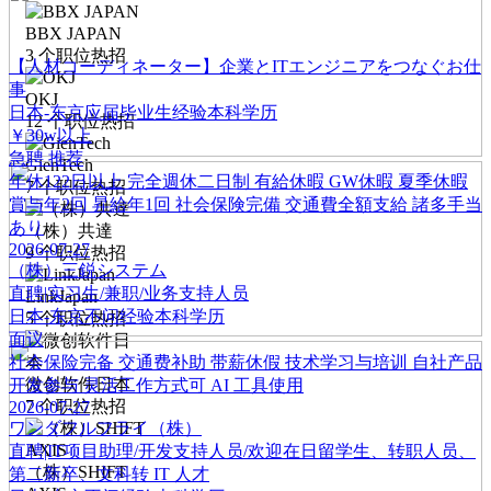
BBX JAPAN
3
个职位热招
【人材コーディネーター】企業とITエンジニアをつなぐお仕
事
OKJ
日本-东京
应届毕业生经验
本科学历
12
个职位热招
￥30w以上
急聘
推荐
GienTech
年休122日以上
完全週休二日制
有給休暇
GW休暇
夏季休暇
7
个职位热招
賞与年2回
昇給年1回
社会保険完備
交通費全額支給
諸多手当
あり
（株）共達
2026-07-27
9
个职位热招
（株）三鋭システム
直聘|实习生/兼职/业务支持人员
LinkJapan
日本-东京
不问经验
本科学历
5
个职位热招
面议
社会保险完备
交通费补助
带薪休假
技术学习与培训
自社产品
微创软件日本
开发参与
灵活工作方式可
AI 工具使用
7
个职位热招
2026-07-27
ワンダフルフライ（株）
直聘|IT项目助理/开发支持人员/欢迎在日留学生、转职人员、
（株）SHIFT
第二新卒、文科转 IT 人才