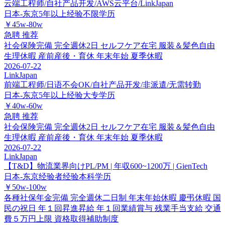
云端工程师/自社产品开发/AWS云平台/LinkJapan
日本-东京
5年以上经验
不限学历
￥45w-80w
急聘
推荐
社会保険完備
完全週休2日
セルフケア在宅
服装＆髪色自由
生理休暇
産前産後・育休
年末年始
夏季休暇
2026-07-22
LinkJapan
前端工程师/日语不会OK/自社产品开发/非派遣/无需转勤
日本-东京
5年以上经验
大专学历
￥40w-60w
急聘
推荐
社会保険完備
完全週休2日
セルフケア在宅
服装＆髪色自由
生理休暇
産前産後・育休
年末年始
夏季休暇
2026-07-22
LinkJapan
【T&D】物流業界向けPL/PM | 年収600~1200万 | GienTech
日本-东京
经验者经验
本科学历
￥50w-100w
各種社保年金完備
完全週休二日制
年末年始休暇
慶弔休暇
国
民の祝日
年１回昇進昇給
年１回業績賞与
残業手当支給
交通
費５万円上限
資格取得補助制度