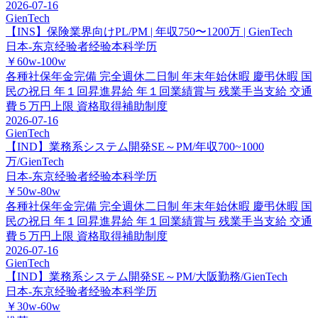
2026-07-16
GienTech
【INS】保険業界向けPL/PM | 年収750〜1200万 | GienTech
日本-东京
经验者经验
本科学历
￥60w-100w
各種社保年金完備
完全週休二日制
年末年始休暇
慶弔休暇
国
民の祝日
年１回昇進昇給
年１回業績賞与
残業手当支給
交通
費５万円上限
資格取得補助制度
2026-07-16
GienTech
【IND】業務系システム開発SE～PM/年収700~1000
万/GienTech
日本-东京
经验者经验
本科学历
￥50w-80w
各種社保年金完備
完全週休二日制
年末年始休暇
慶弔休暇
国
民の祝日
年１回昇進昇給
年１回業績賞与
残業手当支給
交通
費５万円上限
資格取得補助制度
2026-07-16
GienTech
【IND】業務系システム開発SE～PM/大阪勤務/GienTech
日本-东京
经验者经验
本科学历
￥30w-60w