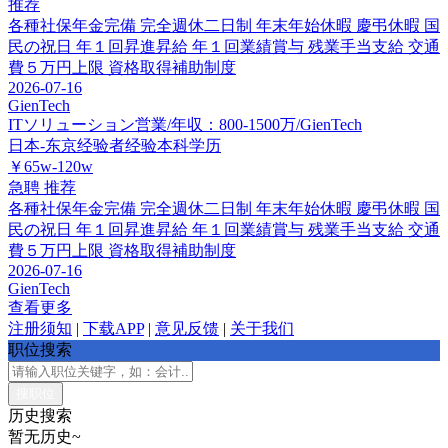
推荐
各種社保年金完備
完全週休二日制
年末年始休暇
慶弔休暇
国
民の祝日
年１回昇進昇給
年１回業績賞与
残業手当支給
交通
費５万円上限
資格取得補助制度
2026-07-16
GienTech
ITソリューション営業/年収：800-1500万/GienTech
日本-东京
经验者经验
本科学历
￥65w-120w
急聘
推荐
各種社保年金完備
完全週休二日制
年末年始休暇
慶弔休暇
国
民の祝日
年１回昇進昇給
年１回業績賞与
残業手当支給
交通
費５万円上限
資格取得補助制度
2026-07-16
GienTech
查看更多
注册须知
|
下载APP
|
意见反馈
|
关于我们
职位搜索
历史搜索
暂无历史~