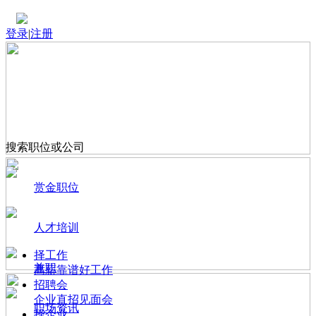
登录
|
注册
搜索职位或公司
赏金职位
人才培训
择工作
兼职
高薪靠谱好工作
招聘会
企业直招见面会
职场资讯
择企业