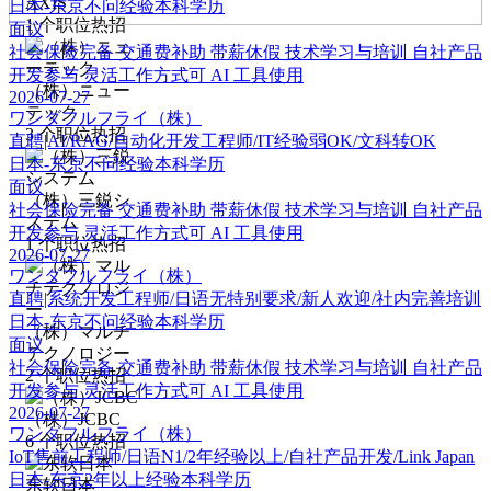
AXIS
日本-东京
不问经验
本科学历
1
个职位热招
面议
社会保险完备
交通费补助
带薪休假
技术学习与培训
自社产品
开发参与
灵活工作方式可
AI 工具使用
（株）ニュー
2026-07-27
テック
ワンダフルフライ（株）
3
个职位热招
直聘|AI/RAG/自动化开发工程师/IT经验弱OK/文科转OK
日本-东京
不问经验
本科学历
面议
（株）三鋭シ
社会保险完备
交通费补助
带薪休假
技术学习与培训
自社产品
ステム
开发参与
灵活工作方式可
AI 工具使用
1
个职位热招
2026-07-27
ワンダフルフライ（株）
直聘|系统开发工程师/日语无特别要求/新人欢迎/社内完善培训
日本-东京
不问经验
本科学历
（株）マルチ
面议
テクノロジー
社会保险完备
交通费补助
带薪休假
技术学习与培训
自社产品
2
个职位热招
开发参与
灵活工作方式可
AI 工具使用
2026-07-27
（株）JCBC
ワンダフルフライ（株）
6
个职位热招
IoT售前工程师/日语N1/2年经验以上/自社产品开发/Link Japan
日本-东京
2年以上经验
本科学历
东软日本