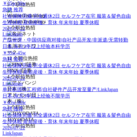
￥35w-50w
5
个职位热招
急聘
推荐
社会保険完備
完全週休2日
セルフケア在宅
服装＆髪色自由
WisdomTechnology
生理休暇
産前産後・育休
年末年始
夏季休暇
2
个职位热招
2026-07-22
LinkJapan
产品管理・中国供应商对接|自社产品开发/非派遣/无需转勤
名川ネットワ
日本-东京
3年以上经验
本科学历
ーク
￥35w-45w
12
个职位热招
急聘
推荐
社会保険完備
完全週休2日
セルフケア在宅
服装＆髪色自由
FINX J証券
生理休暇
産前産後・育休
年末年始
夏季休暇
4
个职位热招
2026-07-22
LinkJapan
单片机固件工程师/自社硬件产品开发至量产/LinkJapan
アドバンジ日
日本-东京
5年以上经验
不限学历
本（株）
￥45w-80w
2
个职位热招
急聘
推荐
社会保険完備
完全週休2日
セルフケア在宅
服装＆髪色自由
TOYODATA
生理休暇
産前産後・育休
年末年始
夏季休暇
5
个职位热招
2026-07-22
LinkJapan